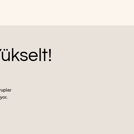
ükselt!
ruplar
yor.