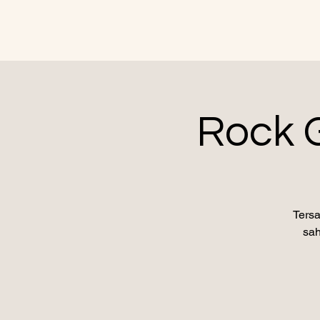
Rock G
Tersa
sah